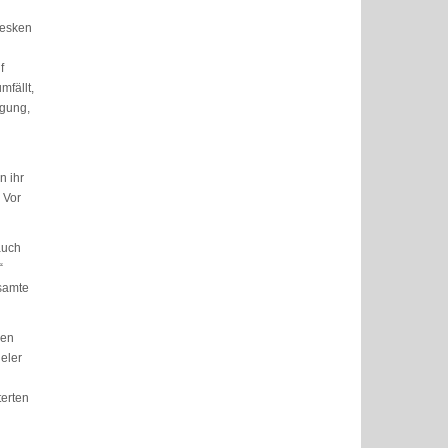
tesken
f
fällt,
ugung,
n ihr
 Vor
auch
“
esamte
uen
eler
terten