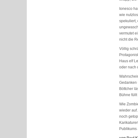
Ionesco ha
wie nutzlo
spekuliert,
ungewasche
vermutet e
nicht die R
Völlig schr
Protagonist
Haus elf Le
oder nach 
Wahrschein
Gedanken ü
Böttcher l
Bühne füllt
Wie Zombie
wieder auf.
noch getop
Karikature
Publikums 