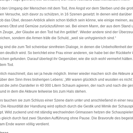
t den Umgang der Menschen mit dem Tod, ihre Angst vor dem Sterben und die gro
sen Versuche, sich davor zu schützen, in 16 Szenen gesetzt. In denen wird darüber
 ob das Übel, dessen Anblick allein schon tödlich sein könne, wie einige meinen, au
nes Obst und Gemüse zurückzuführen sei. Bei einem Mann, der aus dem Stand um
in Zeuge, „der Glaube an den Tod hat ihn getötet“. Wieder andere sind der Überze
eichen, sondern die Armen träfe die Schuld, „weil sie unhygienisch sind.“
äg sind die zum Teil scheinbar sinnfreien Dialoge, in denen die Unbeholfenheit der
en deutlich wird. So berichtet eine Frau einer anderen, sie habe bei der Rückkehr i
ichen gefunden. Darauf überlegt ihr Gegenüber, wie die sich wohl vermehrt hätten.
dem Tod.
lich maschinell, das sei ja heute möglich. Immer wieder machen sich die Akteure 
ber den Sinn ihres bisherigen Lebens: „Wir waren glücklich und wussten es nicht.
ässt die zehn Darsteller in 40 000 Litern Schaum agieren, der nach und nach die g
 und in dem die Akteure teilweise bis zum Hals stehen.
s tauchen sie zum Schluss einer Szene darin unter und anschließend in einer ne
 Die Absurdität der Handlung wird optisch durch die Gestik und Mimik der Schauspi
pt. Wild zuckend und mit ständig wechselnden Grimassen hetzen die Schauspieler
n gleich durch fast zwei Stunden Aufführung ohne Pause. Die Bravorufe des begeis
am Ende waren völlig verdient.