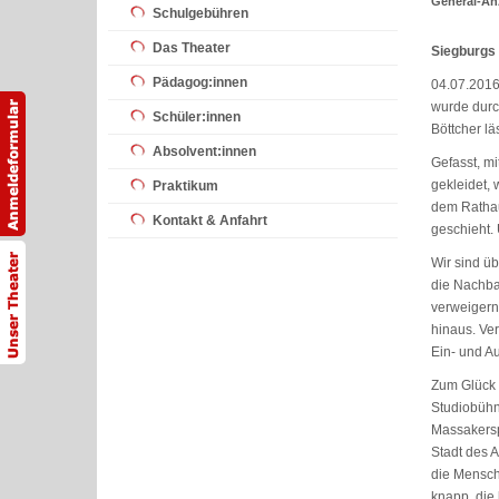
General-An
Schulgebühren
Das Theater
Siegburgs
Pädagog:innen
04.07.2016
wurde durch
Schüler:innen
Böttcher lä
Absolvent:innen
Gefasst, m
gekleidet,
Praktikum
dem Rathau
Kontakt & Anfahrt
geschieht. 
Wir sind ü
die Nachba
verweigern.
hinaus. Ver
Ein- und A
Zum Glück 
Studiobühn
Massakerspi
Stadt des A
die Mensch
knapp, die 