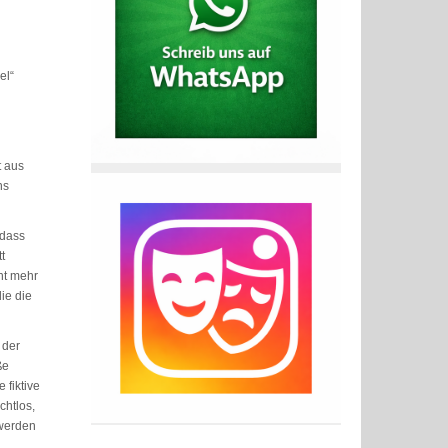
el“
t aus
ns
 dass
t
ht mehr
ie die
 der
ße
 fiktive
chtlos,
 werden