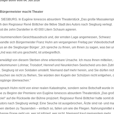
zeiger Bonn vom 04. Juli 2016
 Bürgermeister macht Theater
 SIEGBURG. In Eugène Ionescos absurdem Theaterstück „Das große Massakerspi
 den Regisseur René Böttcher die fiktive Stadt des Autors nach Siegburg verlegt.
sst die zehn Darsteller in 40 000 Litern Schaum agieren.
it kummervollem Gesichtsausdruck und, der ernsten Lage angemessen, Schwarz
 wandte sich Bürgermeister Franz Huhn am vergangenen Freitag per Videobotschaf
s an die Siegburger Bürger: „Ich spreche zu Ihnen, um Ihnen zu sagen, was bei u
Und was mit uns geschieht, ist unbegreiflich.
berwältigt von diesem Sterben ohne erkennbare Ursache. Ich muss Ihnen mitteilen,
rkommunen Lohmar, Troisdorf, Hennef und Neunkirchen-Seelscheid uns den Zutrit
 Siegburg ist von Soldaten umstellt. Niemand darf mehr herein, und Sie dürfen nic
suchen sie nicht zu fliehen, Sie würden den Kugeln der Schützen nicht entgehen, d
usgänge überwachen.“
sprach Huhn nicht von einer realen Katastrophe, sondern seine Botschaft wurde in
e zu Beginn der Premiere von Eugène Ionescos absurdem Theaterstück „Das gro
el“ auf die Rückseite der Bühne projiziert. Regisseur René Böttcher hatte somit die
utors nach Siegburg verlegt. Eine Seuche ist ausgebrochen, Ärzte sind rat- und ma
en sterben zu Tausenden – einfach so, fallen um wie die Fliegen. Nahrungsmittel
bange Frage geht um, wer ist infiziert, wer nicht. Niemand traut niemandem mehr.