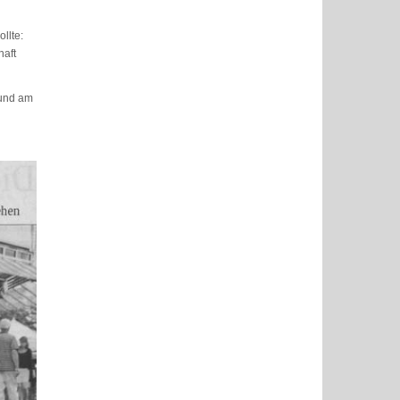
llte:
haft
 und am