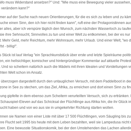
Wo muss Widerstand ansetzen?" Und: "Wie muss eine Bewegung vieler aussehen,
 verändern kann?"
mmer auf der Suche nach neuen Orientierungen, für die es sich zu leben und zu kä
 suche einen Sinn, den ich hier nicht finden kann", ruft eine der Protagonistinnen aus
er alles, aber ich verspüre täglich den Wunsch, zum nächsten Wasserloch zu laufen
sie ihre Sehnsucht, Sinnvolles zu tun und einer Welt zu entkommen, bei der es nu
t: Mehr Geld, mehr Reichtum, mehr Wohnraum, mehr Urlaub. Und einer Welt, "wo du
t - billig!".
tück ist laut Verlag "ein Sprachkunststück über erste und letzte Spielräume politi
, ein hellsichtiger, komischer und hintergründiger Kommentar auf aktuelle Protest
". Und so scheitern natürlich auch die Mädels mit ihren Idealen und Vorstellungen 
chten Welt schon im Ansatz.
überzogen dargestellt durch den untauglichen Versuch, mit dem Paddelboot in de
ne in See zu stechen, um das Ziel, Afrika, zu erreichen und dort einen Sinn zu fi
lung gipfelte in dem ebenso zum Scheitern verurteilten Versuch, sich zu ertränken.
Schauspiel-Eleven auf das Schicksal der Flüchtlinge aus Afrika hin, die ihr Glück i
ucht haben und von wo aus sie in umgekehrter Richtung starten wollen.
nnen sie Namen von einer Liste mit über 17 500 Flüchtlingen, vom Säugling bis z
ihre Flucht seit 1995 bis heute mit dem Leben bezahlten, weil sie Lampedusa nicht
aben. Eine bewusste Situationskomik, bei der den Umstehenden das Lachen allerdi