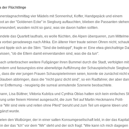
der Flüchtlinge
nerstagnachmittag vier Mädels mit Sonnenhut, Koffer, Handgepäck und einem
ot an der "Goldenen Ecke" in Siegburg auftauchten, blieben die Passanten stehe
rwundert, wussten nicht so ganz, was sie davon halten sollten.
dete das Quartett lauthals, es wolle flüchten, die Alpen überqueren, zum Mittelme
vorbei geradewegs nach Afrika. Ein älterer Herr traute seinen Ohren nicht, schaut
nd tippte sich an die Stirn: "Sind die bekloppt", fragte er. Eine etwa gleichaltrige 
wissen, "ob die Eltern damit einverstanden sind, was die da tun".
ach unterbrachen weitere Fußgänger ihren Bummel durch die Stadt, verfolgten mit
ndern und fassungslos eine aberwitzige Aufführung der Schauspielschule Siegbur
, dass die vier jungen Frauen Schauspielerinnen seien, konnte sie zunächst nicht w
lauben abbringen, dass die "nicht ganz dicht sind", so ein Radfahrer, der aber da
erer Entfernung - neugierig die surreal anmutende Szenerie beobachtete.
nn, Lisa Büttner, Viktoria Kubitza und Cynthia Oblas hatten sich kein einfaches St
hrung unter freiem Himmel ausgesucht, die zum Teil auf Martin Heckmanns Polit-
e "Wir sind viele und reiten ohne Pferd" beruht und zum Teil um eigene Ideen und
rgänzt wurde.
ielen den Wutbürger, der in einer satten Konsumgesellschaft lebt, in der das Kapita
in der das "Ich" vor dem "Wir" steht und der sich fragt: "Wie kann ich mich dagegen