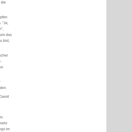
 die
mpfen
. "Ja,
",
r um das
 bist,
scher
-
von
r
nden.
 Damit
n
um
 mehr
ngs im