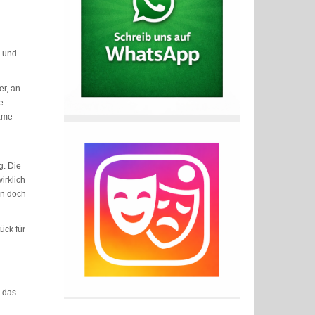
n und
er, an
e
Dame
g. Die
irklich
nn doch
ück für
l das