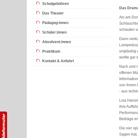
Schulgebühren
Das Drama 
Das Theater
Als am Don
Pädagog:innen
Schlauchbo
schauten ve
Schüler:innen
Dann verkün
Absolvent:innen
Lampedusa 
ungläubig u
Praktikum
wollte gar 
Kontakt & Anfahrt
Nach und n
offenen Mü
Information
von ihrem G
- aus sich
Lisa Hansma
ihre Auffü
Performanc
Beiträge e
Die vier sp
Sagen hat, 