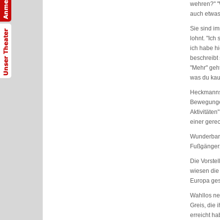
wehren?" "
auch etwas
Sie sind i
lohnt. "Ich
ich habe hi
beschreibt 
"Mehr" geh
was du kaufs
Heckmanns S
Bewegungen
Aktivitäten
einer gere
Wunderbar 
Fußgängerzo
Die Vorstel
wiesen die 
Europa ges
Wahllos ne
Greis, die 
erreicht h