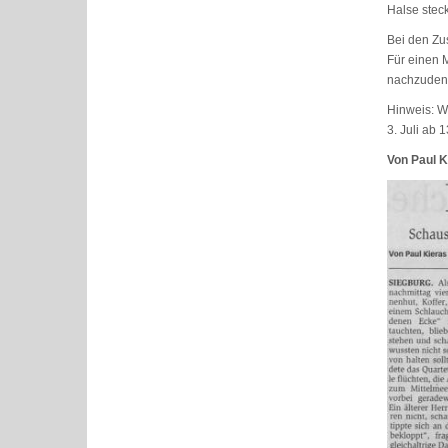
Halse steck
Bei den Zu
Für einen 
nachzudenk
Hinweis: W
3. Juli ab 
Von Paul K