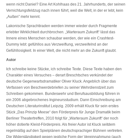
wenn nicht Daniel? Eine Art Kohlhaas des 21. Jahrhunderts, der seinen
Vernichtungsfeldzug nach innen führt, weil die Welt, in der er lebt, kein
„Außen” mehr kennt.
Lakonische Sprachtiraden werden immer wieder durch Fragmente
erlebter Wirklichkeit durchbrochen. „Warteraum Zukunft“ lässt das
Innere eines Menschen schaubar werden, der wie ein Crashtest-
Dummy lebt: gefühllos aus Verzweiflung, verzweifelnd an der
Gefühllosigkeit. In einer Welt, die nicht mehr an die Zukunft glaubt.
Autor
Ich schreibe keine Stücke, ich schreibe Texte. Diese Texte haben den
Charakter eines Versuches – derart Breschtsches verkündet der
deutsche Gegenwartsdramatiker Oliver Kluck. Angeblich über das
Verfassen von Beschwerdebriefen zu seiner Wehrdienstzeit zum
Schreiben gekommen. Bundeswehr und Berufsausbildung führen in
ein 2006 abgebrochenes Ingineursstudium. Dann Einschreibung am
Deutschen Literaturinstitut Leipzig. 2009 erhält Kluck für sein erstes
Stück „Das Prinzip Meese“ den Förderpreis für Junge Dramatik beim
Berliner Theatertreffen, 2010 folgt für „Warteraum Zukunft“ der noch
höher dotierte Kleist-Förderpreis. Als freier Autor ist Kluck seitdem
regelmäßig auf den Spielplänen deutschsprachiger Bühnen vertreten.
Die Widerständigkeit gegen jegliche Form der Vereinnahmung (auch