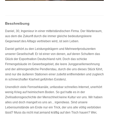
Beschreibung
Daniel, 30, Ingenieur in einer mittelständischen Firma. Der Warteraum,
aus dem die Zukunft durch die immer gleiche bedeutungsleere
Gegenwart des Alltags vertrieben wird, ist sein Leben.
Daniel gehört zu den Leistungsträgern und Mehrwertproduzenten
unserer Gesellschaft. Er ist einer von denen, auf deren Schultern das
Glück der Exportnation Deutschland ruht. Doch das schicke
Firmengebäude im Gewerbegebiet, die leere Junggesellenwohnung
und der allmorgendliche Pendlerstau, durch die uns dieses Stück führt,
sind nur die äußeren Stationen einer zutiefst entfremdeten und zugleich
in schmerzhafter Klarheit geführten Existenz.
Unendlich viele Fernsehkanäle, unfassbar schnelles Internet, unerhört
wenig Krieg auf heimischem Boden. So gut hatte es in der
Zivilisationsgeschichte der Menschheit keine Kultur vor uns. Wir haben
alles und doch mangelt es uns an... irgendwas. Sind unsere
Lebensumstände am Ende nur ein Trick, der uns alle völlig verblöden
lässt? Muss da nicht mal jemand kräftig auf den Tisch hauen? Wer,