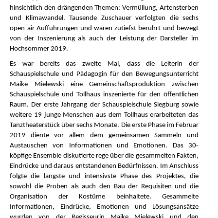
hinsichtlich den drängenden Themen: Vermüllung, Artensterben
und Klimawandel. Tausende Zuschauer verfolgten die sechs
open-air Aufführungen und waren zutiefst berührt und bewegt
von der Inszenierung als auch der Leistung der Darsteller im
Hochsommer 2019.
Es war bereits das zweite Mal, dass die Leiterin der
Schauspielschule und Pädagogin für den Bewegungsunterricht
Maike Mielewski eine Gemeinschaftsproduktion zwischen
Schauspielschule und Tollhaus inszenierte für den öffentlichen
Raum. Der erste Jahrgang der Schauspielschule Siegburg sowie
weitere 19 junge Menschen aus dem Tollhaus erarbeiteten das
Tanztheaterstück über sechs Monate. Die erste Phase im Februar
2019 diente vor allem dem gemeinsamen Sammeln und
Austauschen von Informationen und Emotionen. Das 30-
köpfige Ensemble diskutierte rege über die gesammelten Fakten,
Eindrücke und daraus entstandenen Bedürfnissen. Im Anschluss
folgte die längste und intensivste Phase des Projektes, die
sowohl die Proben als auch den Bau der Requisiten und die
Organisation der Kostüme beinhaltete. Gesammelte
Informationen, Eindrücke, Emotionen und Lösungsansätze
wurden von der Regisseurin Maike Mielewski und den