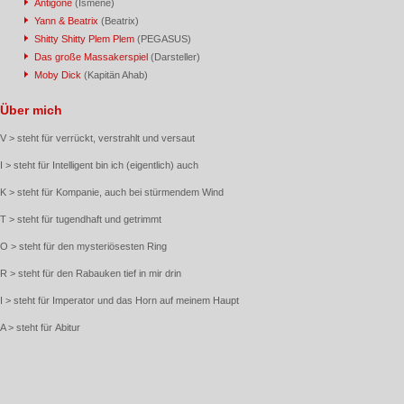
Antigone
(Ismene)
Yann & Beatrix
(Beatrix)
Shitty Shitty Plem Plem
(PEGASUS)
Das große Massakerspiel
(Darsteller)
Moby Dick
(Kapitän Ahab)
Über mich
V > steht für verrückt, verstrahlt und versaut
I > steht für Intelligent bin ich (eigentlich) auch
K > steht für Kompanie, auch bei stürmendem Wind
T > steht für tugendhaft und getrimmt
O > steht für den mysteriösesten Ring
R > steht für den Rabauken tief in mir drin
I > steht für Imperator und das Horn auf meinem Haupt
A > steht für Abitur