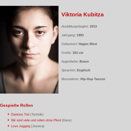
Viktoria Kubitza
Ausbildungsbeginn:
2013
Jahrgang:
1993
Geburtsort:
Hagen West
Größe:
163 cm
Augenfarbe:
Braun
Sprachen:
Englisch
Besonderes:
Hip-Hop Tanzen
Gespielte Rollen
Dantons Tod
(Technik)
Wir sind viele und reiten ohne Pferd
(Kanx)
Love Jogging
(Jessica)