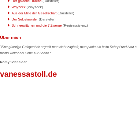
Der goldene Drache
(Darsteller)
Woyzeck
(Woyzeck)
Aus der Mitte der Gesellschaft
(
Darsteller)
Der Selbstmörder
(
Darsteller)
Schneewittchen und die 7 Zwerge
(Regieassistenz)
Über mich
"Eine günstige Gelegenheit ergreift man nicht zaghaft; man packt sie beim Schopf und baut sie
nichts weiter als Liebe zur Sache
.“
Romy Schneider
vanessastoll.de