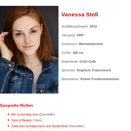
Vanessa Stoll
Ausbildungsbeginn:
2014
Jahrgang:
1993
Geburtsort:
Wermelskirchen
Größe:
166 cm
Augenfarbe:
Grün-Gelb
Sprachen:
Englisch, Französisch
Besonderes:
Kölner Funkenmariechen
Gespielte Rollen
We´re burning now
(Darsteller)
Yann & Beatrix
(Yann)
Zwischen Schabernack und Sinnlichkeit
(Darsteller)