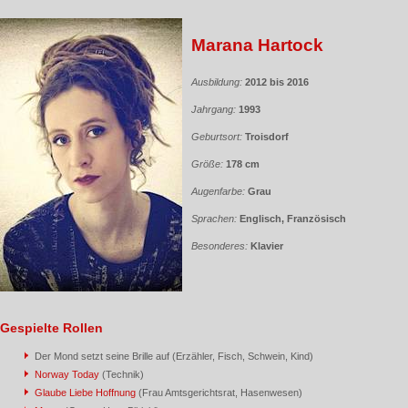
Marana Hartock
Ausbildung:
2012 bis 2016
Jahrgang:
1993
Geburtsort:
Troisdorf
Größe:
178 cm
Augenfarbe:
Grau
Sprachen:
Englisch, Französisch
Besonderes:
Klavier
Gespielte Rollen
Der Mond setzt seine Brille auf (Erzähler, Fisch, Schwein, Kind)
Norway Today
(Technik)
Glaube Liebe Hoffnung
(Frau Amtsgerichtsrat, Hasenwesen)