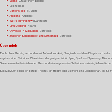
Momo
(Grauer Herr, Bibigirl)
Leiche (Isa)
Dantons Tod
(St. Just)
Antigone
(Antigone)
We´re burning now
(Darsteller)
Love Jogging
(Hillary)
Odyssee | 4 Mal Leben
(Darsteller)
Zwischen Schabernack und Sinnlichkeit
(Darsteller)
Über mich
Ein flexibles Gemüt, verbunden mit Aufmerksamkeit, Neugierde und dem Ehrgeiz sich selbst 
ergeben einen Teil eines Charakters, der geeignet ist für Spiel, Spaß und Spannung. Dies noc
Seele, einem freiheitsliebenden Geist und einem gesunden Selbstbewusstsein, liefern die per
Seit Mai 2004 spiele ich bereits Theater, ein Hobby oder vielmehr eine Leidenschaft, die für 